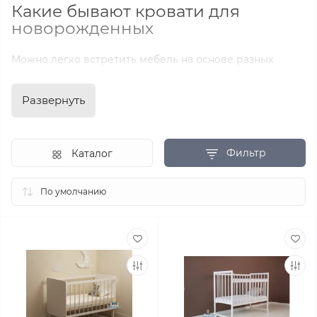
Какие бывают кровати для
новорожденных
Можно легко встретить мебель на основе разных
материалов. Преимущественно используют МДФ и
ЛДСП. Кровати отличаются друг от друга по виду
Развернуть
конструкции, размерам. Популярны кровати-
трансформеры с большой функциональностью. Также
выбирают и стандартные модели с комплектом
Фильтр
Каталог
матрасов. В любом из случаев такая мебель должна
соответствовать строгим требованиям нормативной
документации — ГОСТ, ТУ.
Каким требованиям должны
отвечать кровати для
новорожденных
Итак, мебель в виде кровати для только недавно
родившегося малыша должна быть не только