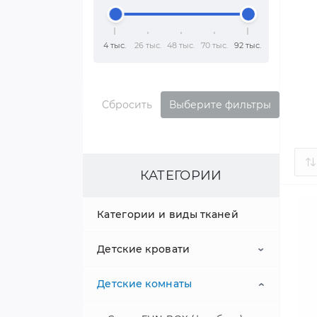
4 тыс.
26 тыс.
48 тыс.
70 тыс.
92 тыс.
Сбросить
Выберите фильтры
КАТЕГОРИИ
Категории и виды тканей
Детские кровати
Детские комнаты
Односпальные кровати