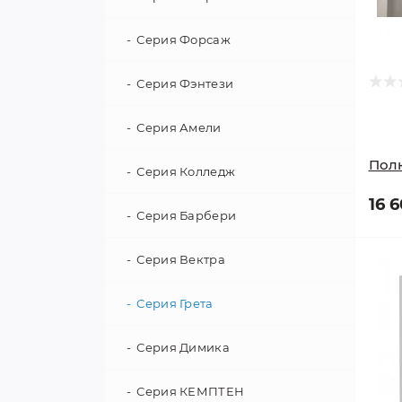
Кровати-машины со
Кровать для новорожденных
Серия Форсаж
встроенным матрасом
Уголок школьника
Серия Фэнтези
Кровати-машины эконом
Кровать чердак
Серия Амели
Полк
Комплектующие для кроватей
Серия Колледж
машин
16 
Серия Барбери
Серия Вектра
Серия Грета
Серия Димика
Серия КЕМПТЕН