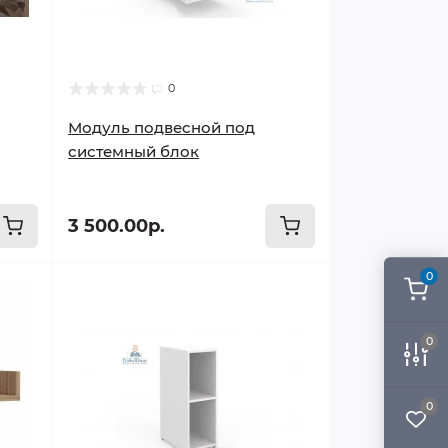
0
Модуль подвесной под
системный блок
3 500.00р.
0
0
0