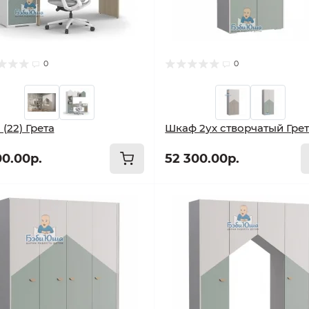
0
0
 (22) Грета
Шкаф 2ух створчатый Гре
00.00р.
52 300.00р.