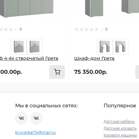
0
0
 4-ёх створчатый Грета
Шкаф-дом Грета
200.00р.
75 350.00р.
Мы в социальных сетях:
Популярное
Детская мебель
Детские кровати
krovatka174@mail.ru
Кровати машины