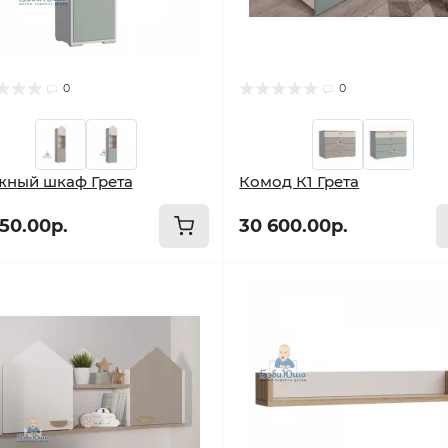
0
0
жный шкаф Грета
Комод К1 Грета
050.00р.
30 600.00р.