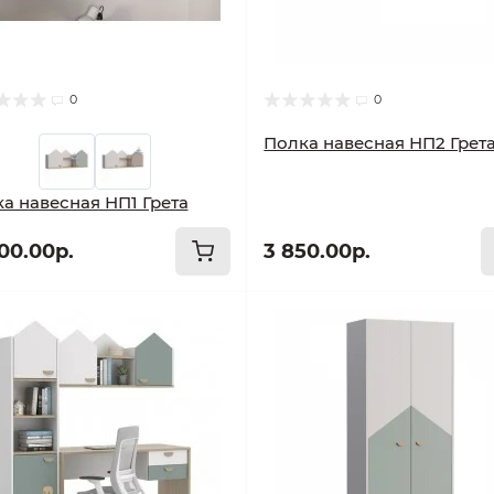
0
0
Полка навесная НП2 Грет
а навесная НП1 Грета
600.00р.
3 850.00р.