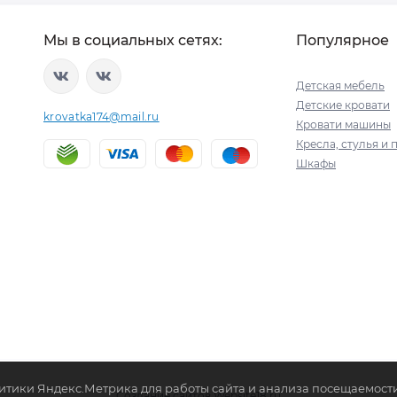
Мы в социальных сетях:
Популярное
Детская мебель
Детские кровати
krovatka174@mail.ru
Кровати машины
Кресла, стулья и 
Шкафы
итики Яндекс.Метрика для работы сайта и анализа посещаемости
Создание сайтов
Website18.ru