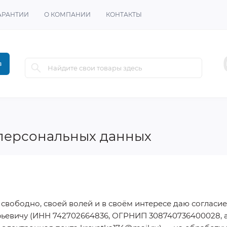
АРАНТИИ
О КОМПАНИИ
КОНТАКТЫ
в
 персональных данных
, свободно, своей волей и в своём интересе даю согла
вичу (ИНН 742702664836, ОГРНИП 308740736400028, адрес