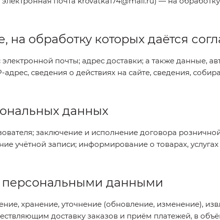
 48, электронная почта krovatka174@mail.ru) — на обрабо
, на обработку которых даётся сог
 электронной почты; адрес доставки; а также данные, 
IP-адрес, сведения о действиях на сайте, сведения, соб
сональных данных
зователя; заключение и исполнение договора рознично
ение учётной записи; информирование о товарах, услугах
 с персональными данными
ление, хранение, уточнение (обновление, изменение), из
уществляющим доставку заказов и приём платежей, в об