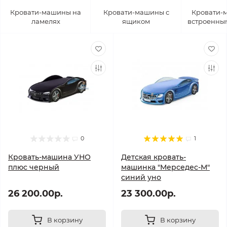
Кровати-машины на
Кровати-машины с
Кровати-
ламелях
ящиком
встроенны
0
1
Кровать-машина УНО
Детская кровать-
плюс черный
машинка "Мерседес-М"
синий уно
26 200.00р.
23 300.00р.
В корзину
В корзину