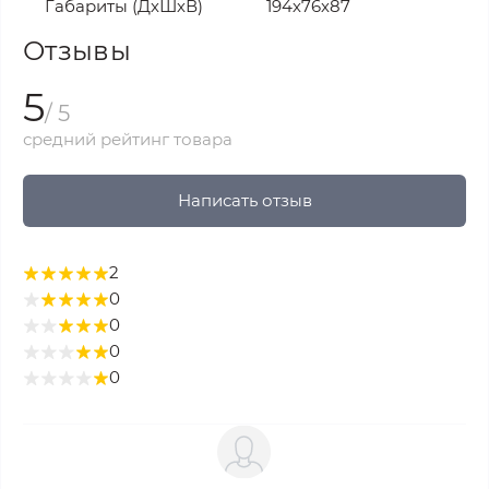
Габариты (ДхШхВ)
194х76х87
Отзывы
5
/ 5
средний рейтинг товара
Написать отзыв
2
0
0
0
0