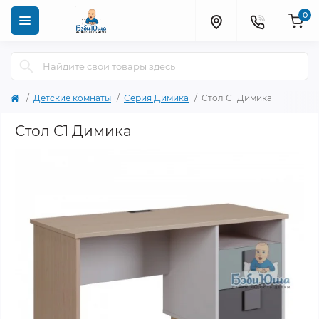
0
Детские комнаты
Серия Димика
Стол С1 Димика
Стол С1 Димика