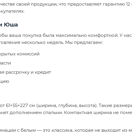
честве своей продукции, что предоставляет гарантию 12 
купателях.
би Юша
тобы ваша покупка была максимально комфортной. У на
товления несколько недель. Мы предлагаем:
скрытых комиссий
ласти
я рассрочку и кредит
кцию
т 61×55×227 см (ширина, глубина, высота). Такие разме
станет дополнением спальни. Компактная ширина не по
нации с белым — это классика, которая не выходит из 